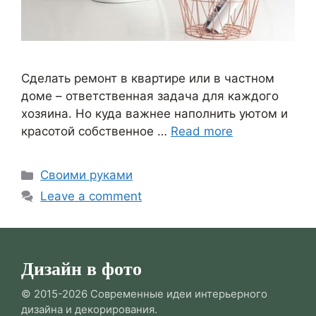
Сделать ремонт в квартире или в частном
доме – ответственная задача для каждого
хозяина. Но куда важнее наполнить уютом и
красотой собственное …
Read more
Categories
Своими руками
Leave a comment
Дизайн в фото
© 2015-2026 Современные идеи интерьерного
дизайна и декорирования.